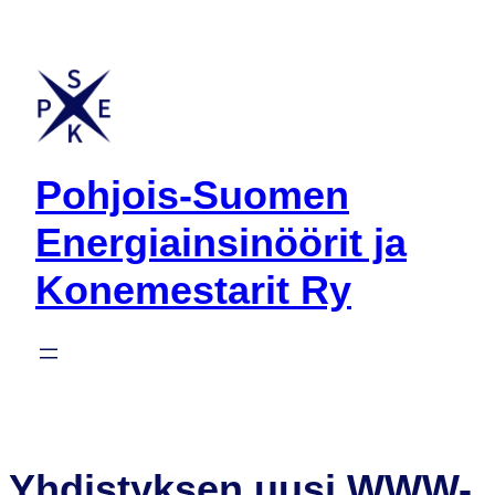
Siirry
sisältöön
Pohjois-Suomen
Energiainsinöörit ja
Konemestarit Ry
Yhdistyksen uusi WWW-